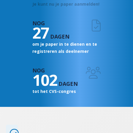
Je kunt nu je paper aanmelden!
NOG
27
DAGEN
om je paper in te dienen en te
registreren als deelnemer
NOG
102
DAGEN
tot het CVS-congres