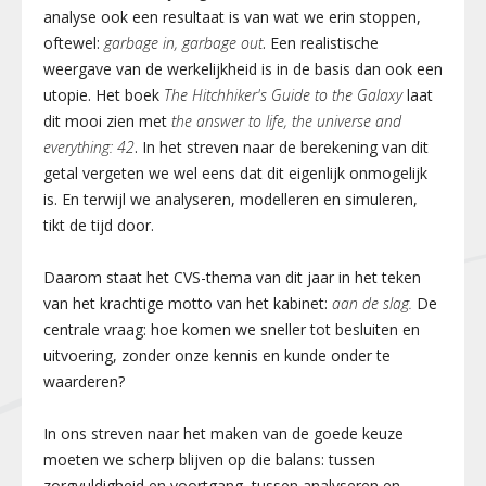
analyse ook een resultaat is van wat we erin stoppen,
oftewel:
garbage
in,
garbage
out
. Een realistische
weergave van de werkelijkheid is in de basis dan ook een
utopie. Het boek
The Hitchhiker's Guide to the Galaxy
laat
dit mooi zien met
the answer to life, the universe and
everything: 42
. In het streven naar de berekening van dit
getal vergeten we wel eens dat dit eigenlijk onmogelijk
is. En terwijl we analyseren, modelleren en simuleren,
tikt de tijd door.
Daarom staat het CVS-thema van dit jaar in het teken
van het krachtige motto van het kabinet:
aan de slag.
De
centrale vraag: hoe komen we sneller tot besluiten en
uitvoering, zonder onze kennis en kunde onder te
waarderen?
In ons streven naar het maken van de goede keuze
moeten we scherp blijven op die balans: tussen
zorgvuldigheid en voortgang, tussen analyseren en